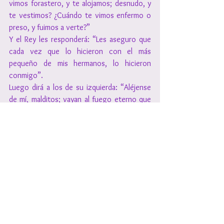
vimos forastero, y te alojamos; desnudo, y 
te vestimos? ¿Cuándo te vimos enfermo o 
preso, y fuimos a verte?”
Y el Rey les responderá: “Les aseguro que 
cada vez que lo hicieron con el más 
pequeño de mis hermanos, lo hicieron 
conmigo”.
Luego dirá a los de su izquierda: “Aléjense 
de mí, malditos; vayan al fuego eterno que 
fue preparado para el demonio y sus 
ángeles, porque tuve hambre, y ustedes no 
me dieron de comer; tuve sed, y no me 
dieron de beber; era forastero, y no me 
alojaron; estaba desnudo, y no me 
vistieron; enfermo y preso, y no me 
visitaron”.
Éstos, a su vez, le preguntarán: “Señor, 
¿cuándo te vimos hambriento o sediento, 
forastero o desnudo, enfermo o preso, y 