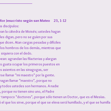
or Jesucristo según san Mateo     23, 1-12
us discípulos:
upan la cátedra de Moisés; ustedes hagan 
 les digan, pero no se guíen por sus 
ue dicen. Atan cargas pesadas y difíciles 
e los hombros de los demás, mientras que 
 siquiera con el dedo.
ean: agrandan las filacterias y alargan 
es gusta ocupar los primeros puestos en 
s asientos en las sinagogas, ser 
írse llamar "mi maestro" por la gente.
 hagan llamar "maestro", porque no 
y todos ustedes son hermanos. A nadie 
 porque no tienen sino uno, el Padre 
ar tampoco "doctores", porque sólo tienen un Doctor, que es el Mesías.
el que los sirve, porque el que se eleva será humillado, y el que se humilla