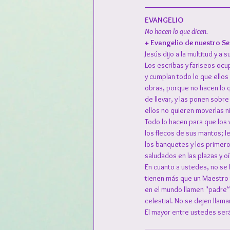
EVANGELIO
No hacen lo que dicen.
+ Evangelio de nuestro Señ
Jesús dijo a la multitud y a s
Los escribas y fariseos oc
y cumplan todo lo que ellos
obras, porque no hacen lo q
de llevar, y las ponen sobr
ellos no quieren moverlas ni
Todo lo hacen para que los v
los flecos de sus mantos; l
los banquetes y los primero
saludados en las plazas y o
En cuanto a ustedes, no se
tienen más que un Maestro 
en el mundo llamen "padre",
celestial. No se dejen llam
El mayor entre ustedes será 