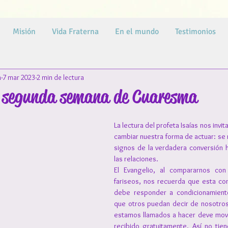
Misión
Vida Fraterna
En el mundo
Testimonios
a
7 mar 2023
2 min de lectura
a segunda semana de Cuaresma
La lectura del profeta Isaías nos invit
cambiar nuestra forma de actuar: se 
signos de la verdadera conversión h
las relaciones.
El Evangelio, al compararnos con 
fariseos, nos recuerda que esta con
debe responder a condicionamiento
que otros puedan decir de nosotros.
estamos llamados a hacer deve move
recibido gratuitamente. Así no tien