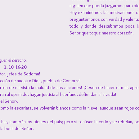
alguien que pueda juzgarnos para bie
Hoy examinemos las motivaciones de
preguntémonos con verdad y valentí
todo y donde descubrimos poca lib
Señor que toque nuestro corazón.
quen el derecho.
   1, 10. 16-20
eñor, jefes de Sodoma!
rucción de nuestro Dios, pueblo de Gomorra!
rten de mi vista la maldad de sus acciones! ¡Cesen de hacer el mal, apren
n al oprimido, hagan justicia al huérfano, defiendan a la viuda!
el Señor-.
mo la escarlata, se volverán blancos como la nieve; aunque sean rojos co
har, comerán los bienes del país; pero si rehúsan hacerlo y se rebelan, se
la boca del Señor. 