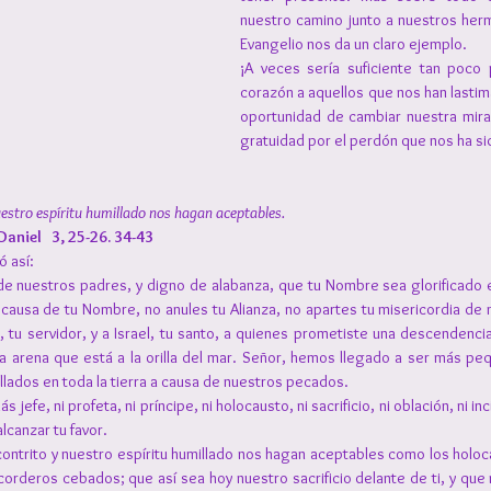
nuestro camino junto a nuestros herm
Evangelio nos da un claro ejemplo.
¡A veces sería suficiente tan poco p
corazón a aquellos que nos han lasti
oportunidad de cambiar nuestra mira
gratuidad por el perdón que nos ha s
estro espíritu humillado nos hagan aceptables.
aniel   3, 25-26. 34-43
ó así:
de nuestros padres, y digno de alabanza, que tu Nombre sea glorificado 
ausa de tu Nombre, no anules tu Alianza, no apartes tu misericordia de 
, tu servidor, y a Israel, tu santo, a quienes prometiste una descendenc
 la arena que está a la orilla del mar. Señor, hemos llegado a ser más pe
lados en toda la tierra a causa de nuestros pecados.
 jefe, ni profeta, ni príncipe, ni holocausto, ni sacrificio, ni oblación, ni in
alcanzar tu favor.
ontrito y nuestro espíritu humillado nos hagan aceptables como los holoc
 corderos cebados; que así sea hoy nuestro sacrificio delante de ti, y que