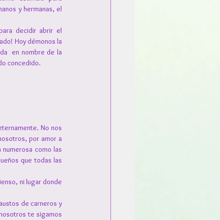
anos y hermanas, el 
ara decidir abrir el 
mado! Hoy démonos la 
da  en nombre de la 
ido concedido.
eternamente. No nos 
nosotros, por amor a 
ia numerosa como las 
queños que todas las 
cienso, ni lugar donde 
austos de carneros y 
 nosotros te sigamos 