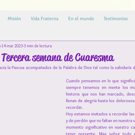
Misión
Vida Fraterna
En el mundo
Testimonios
a
14 mar 2023
3 min de lectura
a Tercera semana de Cuaresma
cia la Pascua acompañados de la Palabra de Dios tal como la sabiduría de 
Cuando pensamos en lo que significa
siempre tenemos en mente los mo
historia que nos han marcado, desd
llenan de alegría hasta los dolorosos
recordar.
Hoy estamos invitados a recordar las
y de perdón que no faltan en nuestra v
momento significativo en nuestro c
tener presente. Mas sobre todo c