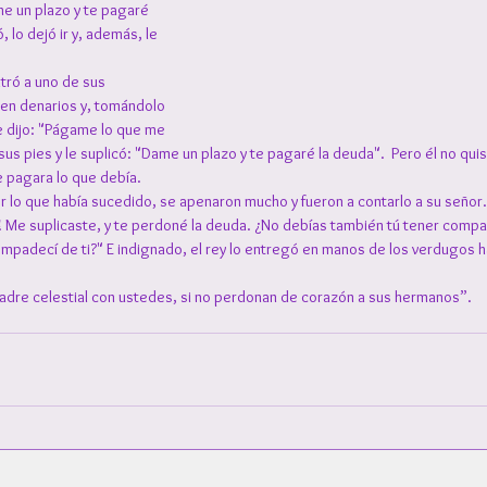
me un plazo y te pagaré 
 lo dejó ir y, además, le 
ntró a uno de sus 
en denarios y, tomándolo 
le dijo: "Págame lo que me 
 sus pies y le suplicó: "Dame un plazo y te pagaré la deuda".  Pero él no quis
e pagara lo que debía.
r lo que había sucedido, se apenaron mucho y fueron a contarlo a su señor.
ble! Me suplicaste, y te perdoné la deuda. ¿No debías también tú tener compa
adecí de ti?" E indignado, el rey lo entregó en manos de los verdugos h
adre celestial con ustedes, si no perdonan de corazón a sus hermanos”.