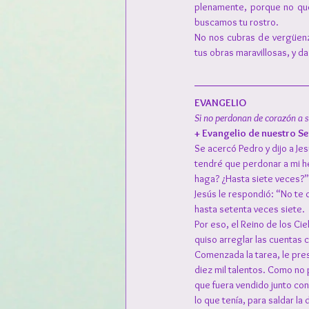
plenamente, porque no que
buscamos tu rostro.
No nos cubras de vergüenza
tus obras maravillosas, y d
EVANGELIO
Si no perdonan de corazón a 
+ Evangelio de nuestro Se
Se acercó Pedro y dijo a Je
tendré que perdonar a mi h
haga? ¿Hasta siete veces?”
Jesús le respondió: “No te 
hasta setenta veces siete.
Por eso, el Reino de los Cie
quiso arreglar las cuentas 
Comenzada la tarea, le pre
diez mil talentos. Como no 
que fuera vendido junto con 
lo que tenía, para saldar la 