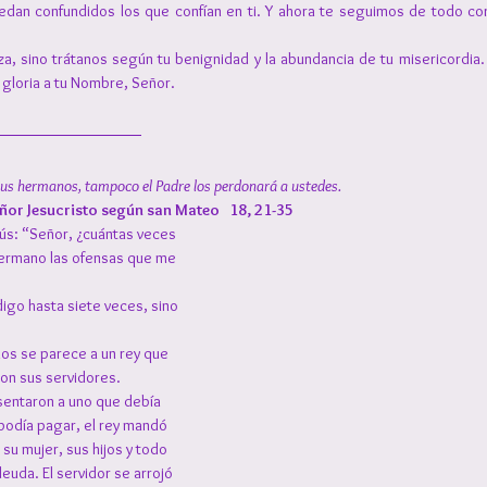
dan confundidos los que confían en ti. Y ahora te seguimos de todo co
, sino trátanos según tu benignidad y la abundancia de tu misericordia.
a gloria a tu Nombre, Señor.
sus hermanos, tampoco el Padre los perdonará a ustedes.
ñor Jesucristo según san Mateo   18, 21-35
sús: “Señor, ¿cuántas veces 
ermano las ofensas que me 
digo hasta siete veces, sino 
los se parece a un rey que 
con sus servidores. 
sentaron a uno que debía 
podía pagar, el rey mandó 
su mujer, sus hijos y todo 
deuda. El servidor se arrojó 