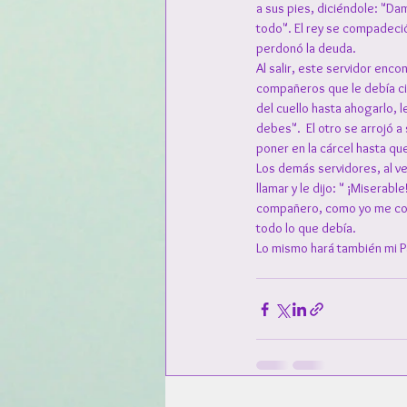
a sus pies, diciéndole: "Da
todo". El rey se compadeció,
perdonó la deuda.
Al salir, este servidor enco
compañeros que le debía ci
del cuello hasta ahogarlo, 
debes".  El otro se arrojó a
poner en la cárcel hasta qu
Los demás servidores, al ve
llamar y le dijo: " ¡Misera
compañero, como yo me comp
todo lo que debía.
Lo mismo hará también mi P