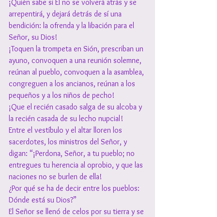
¡Quién sabe si Él no se volverá atrás y se 
arrepentirá, y dejará detrás de sí una 
bendición: la ofrenda y la libación para el 
Señor, su Dios!
¡Toquen la trompeta en Sión, prescriban un 
ayuno, convoquen a una reunión solemne, 
reúnan al pueblo, convoquen a la asamblea, 
congreguen a los ancianos, reúnan a los 
pequeños y a los niños de pecho!
¡Que el recién casado salga de su alcoba y 
la recién casada de su lecho nupcial!
Entre el vestíbulo y el altar lloren los 
sacerdotes, los ministros del Señor, y 
digan: “¡Perdona, Señor, a tu pueblo; no 
entregues tu herencia al oprobio, y que las 
naciones no se burlen de ella! 
¿Por qué se ha de decir entre los pueblos: 
Dónde está su Dios?” 
El Señor se llenó de celos por su tierra y se 