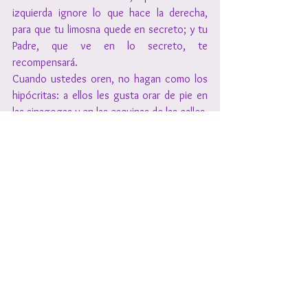
izquierda ignore lo que hace la derecha, 
para que tu limosna quede en secreto; y tu 
Padre, que ve en lo secreto, te 
recompensará.
Cuando ustedes oren, no hagan como los 
hipócritas: a ellos les gusta orar de pie en 
las sinagogas y en las esquinas de las calles, 
para ser vistos por los hombres. Les 
aseguro que ellos ya tienen su recompensa.
Tú, en cambio, cuando ores, retírate a tu 
habitación, cierra la puerta y ora a tu Padre 
que está en lo secreto; y tu Padre, que ve 
en lo secreto, te recompensará.
Cuando ustedes ayunen, no pongan cara 
triste, como hacen los hipócritas, que 
desfiguran su rostro para que los hombres 
noten que ayunan. Les aseguro que con 
eso, ya han recibido su recompensa.