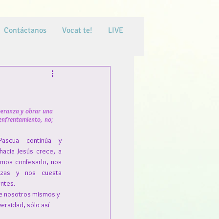
Contáctanos
Vocat te!
LIVE
peranza y obrar una 
enfrentamiento, no; 
ascua continúa y 
acia Jesús crece, a 
mos confesarlo, nos 
zas y nos cuesta 
entes.
e nosotros mismos y 
ersidad, sólo así 