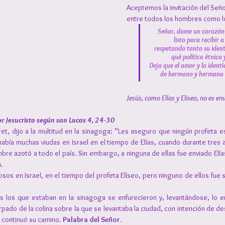
Aceptemos la invitación del Señ
entre todos los hombres como lo
Señor, dame un corazón 
listo para recibir a
respetando tanto su ident
qué política étnica y
Deja que el amor y la identi
de hermano y hermana u
Jesús, como Elías y Eliseo, no es en
or Jesucristo según san Lucas 4, 24-30
et, dijo a la multitud en la sinagoga: “Les aseguro que ningún profeta es
había muchas viudas en Israel en el tiempo de Elías, cuando durante tres 
ambre azotó a todo el país. Sin embargo, a ninguna de ellas fue enviado Elías
n.
os en Israel, en el tiempo del profeta Elíseo, pero ninguno de ellos fue 
os los que estaban en la sinagoga se enfurecieron y, levantándose, lo e
rpado de la colina sobre la que se levantaba la ciudad, con intención de de
 continuó su camino. 
Palabra del Señor.