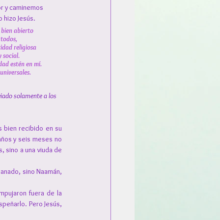
or y caminemos 
 hizo Jesús.
bien abierto
 todos,
idad religiosa
 social.
dad estén en mí.
niversales.
viado solamente a los 
 bien recibido en su 
años y seis meses no 
, sino a una viuda de 
sanado, sino Naamán, 
mpujaron fuera de la 
speñarlo. Pero Jesús, 