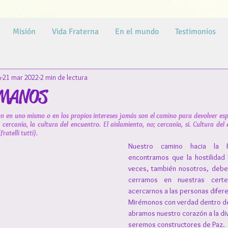
Misión
Vida Fraterna
En el mundo
Testimonios
a
21 mar 2022
2 min de lectura
RMANOS
zón en uno mismo o en los propios intereses jamás son el camino para devolver es
 cercanía, la cultura del encuentro. El aislamiento, no; cercanía, sí. Cultura del 
ratelli tutti). 
Nuestro camino hacia la P
encontramos que la hostilidad h
veces, también nosotros, debe
cerramos en nuestras certe
acercarnos a las personas difer
Mirémonos con verdad dentro d
abramos nuestro corazón a la div
seremos constructores de Paz.